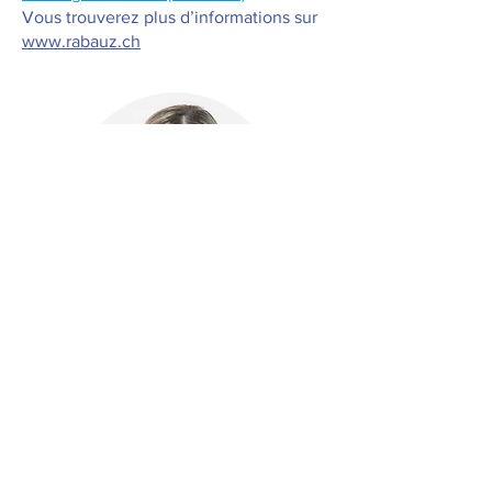
Vous trouverez plus d’informations sur
www.rabauz.ch
Avez-vous des questions sur la gamme
ou les produits individuels?
Contactez notre chef de produit
Rabauz, Sandra Petkova.
s.petkova@simplex.ch